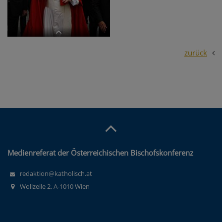
dreitaegigen Besuches in
dreitaegigen Besuches in
Oesterreich. APA-FOTO: ROBERT
Oesterreich. APA-FOTO: ROBERT
JAEGER/POOL
JAEGER/POOL
zurück
APAHDS36 - 09092007 - WIEN -
OESTERREICH: ZU APA TEXT II -
Papst Benedikt XVI. nach der Messe
im Stephansdom am Sonntag, 9.
September 2007, anl. seines
dreitaegigen Besuches in
Oesterreich. APA-FOTO: ROBERT
JAEGER/POOL
Medienreferat der Österreichischen Bischofskonferenz
redaktion@katholisch.at
Wollzeile 2, A-1010 Wien