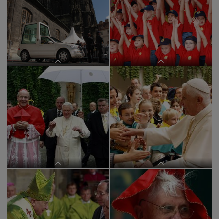
Papstbesuch ? kathbild/G?stl,
Papstbesuch ? kathbild/G?stl,
Markuspa200709091goe,pa20070909
Markuspa200709091goe,pa20070909
Papstbesuch ? kathbild/G?stl,
Papstbesuch ? kathbild/G?stl,
Markuspa200709091goe,pa20070909
Markuspa200709091goe,pa20070909
APAOZE06 - 09092007 - WIEN -
OESTERREICH: ZU APA-TEXT II -
APAOZE16 - 09092007 - WIEN -
Ankunft von Papst Benedikt XVI. im
OESTERREICH: ZU APA-TEXT II -
Erzbischoeflichen Palais in der
Papst Benedikt XVI. begruesst bei