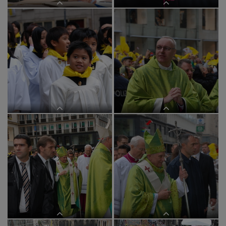
Papstbesuch ? kathbild/G?stl,
Papstbesuch ? kathbild/G?stl,
Markuspa200709091goe,pa20070909
Markuspa200709091goe,pa20070909
Papstbesuch ? kathbild/G?stl,
Papstbesuch ? kathbild/G?stl,
Markuspa200709091goe,pa20070909
Markuspa200709091goe,pa20070909