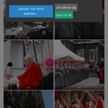
Ich lehne ab
Lassen Sie mich
wählen
...
Das ist ok
Papstbesuch ? kathbild/Grohmann,
Papstbesuch ? kathbild/Grohmann,
Karlpa200709091gro,pa20070909
Karlpa200709091gro,pa20070909
Papstbesuch ? kathbild/Grohmann,
Papstbesuch ? kathbild/G?stl,
Karlpa200709091gro,pa20070909
Markuspa200709091goe,pa20070909