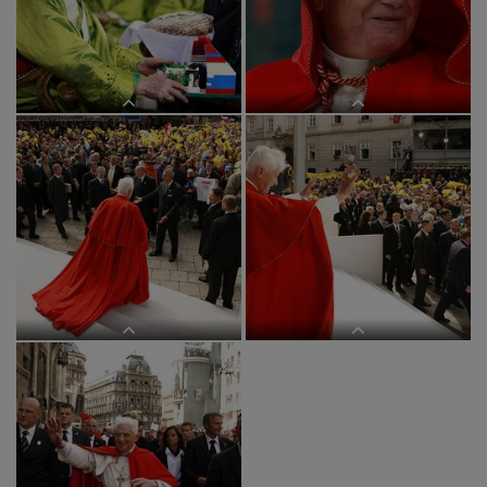
Wiener Innenstadt am Sonntag, 9.
seiner Ankunft im Erzbischoeflichen
September 2007, anl. des
Palais in der Wiener Innenstadt die
dreitaegigen Papstbesuches in
Ministrantinnen und Ministranten
Oesterreich. APA-FOTO:
am Sonntag, 9. September 2007,
POOL/ROBERT J
anl. des dreitaegigen
APAHDS24 - 09092007 - WIEN -
APAHDS29 - 09092007 - WIEN -
OESTERREICH: ZU APA TEXT II -
OESTERREICH: ZU APA TEXT II -
Papst Benedikt XVI. mit Kindern im
Papst Benedikt XVI. vor dem
Stephansdom am Sonntag, 9.
Stephansdom am Sonntag, 9.
September 2007, anl. seines
September 2007, anl. seines
dreitaegigen Besuches in
dreitaegigen Besuches in
Oesterreich. APA-FOTO: ROBERT
Oesterreich. APA-FOTO: ROBERT
JAEGER/POOL
JAEGER/POOL
APAHDS33 - 09092007 - WIEN -
APAHDS34 - 09092007 - WIEN -
OESTERREICH: ZU APA TEXT II -
OESTERREICH: ZU APA TEXT II -
Papst Benedikt XVI. nach der Messe
Papst Benedikt XVI. nach der Messe
im Stephansdom am Sonntag, 9.
im Stephansdom am Sonntag, 9.
September 2007, anl. seines
September 2007, anl. seines