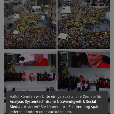
Papstbesuch ? kathbild/G?stl,
Papstbesuch ? kathbild/G?stl,
Markuspa200709091goe,pa20070909
Markuspa200709091goe,pa20070909
Papstbesuch ? kathbild/Grohmann,
Papstbesuch ? kathbild/Grohmann,
Karlpa200709091gro,pa20070909
Karlpa200709091gro,pa20070909
Hallo! Könnten wir bitte einige zusätzliche Dienste für
Analyse, Systemtechnische Notwendigkeit & Social
Media
aktivieren? Sie können Ihre Zustimmung später
jederzeit ändern oder zurückziehen.