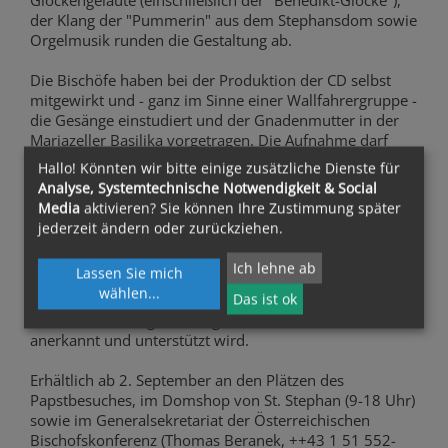
der Klang der "Pummerin" aus dem Stephansdom sowie
Orgelmusik runden die Gestaltung ab.
Die Bischöfe haben bei der Produktion der CD selbst
mitgewirkt und - ganz im Sinne einer Wallfahrergruppe -
die Gesänge einstudiert und der Gnadenmutter in der
Mariazeller Basilika vorgetragen. Die Aufnahme darf
wohl als erstmalige Dokumentation eines "Bischofs-
Hallo! Könnten wir bitte einige zusätzliche Dienste für
Chores" bezeichnet werden.
Analyse, Systemtechnische Notwendigkeit & Social
Media
aktivieren? Sie können Ihre Zustimmung später
Neben der Intention der Pilgergabe soll die CD mit
jederzeit ändern oder zurückziehen.
ihrem Spendenerlös (10 Euro) aber auch einem ganz
bestimmten karitativen Projekt zugute kommen: der
Ich lehne ab
Lassen Sie mich
Hospiz-Bewegung zur würdigen Sterbebegleitung, deren
wählen
...
Das ist ok
Errichtung und Wirksamkeit von christlich orientierten
wie auch von religiös weniger berührten Menschen
anerkannt und unterstützt wird.
Erhältlich ab 2. September an den Plätzen des
Papstbesuches, im Domshop von St. Stephan (9-18 Uhr)
sowie im Generalsekretariat der Österreichischen
Bischofskonferenz (Thomas Beranek, ++43 1 51 552-