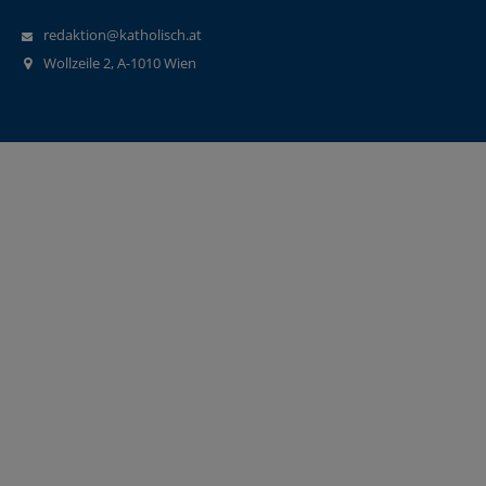
redaktion@katholisch.at
Wollzeile 2, A-1010 Wien