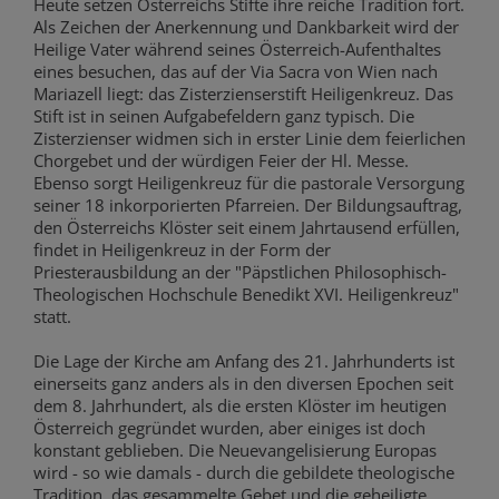
Heute setzen Österreichs Stifte ihre reiche Tradition fort.
Als Zeichen der Anerkennung und Dankbarkeit wird der
Heilige Vater während seines Österreich-Aufenthaltes
eines besuchen, das auf der Via Sacra von Wien nach
Mariazell liegt: das Zisterzienserstift Heiligenkreuz. Das
Stift ist in seinen Aufgabefeldern ganz typisch. Die
Zisterzienser widmen sich in erster Linie dem feierlichen
Chorgebet und der würdigen Feier der Hl. Messe.
Ebenso sorgt Heiligenkreuz für die pastorale Versorgung
seiner 18 inkorporierten Pfarreien. Der Bildungsauftrag,
den Österreichs Klöster seit einem Jahrtausend erfüllen,
findet in Heiligenkreuz in der Form der
Priesterausbildung an der "Päpstlichen Philosophisch-
Theologischen Hochschule Benedikt XVI. Heiligenkreuz"
statt.
Die Lage der Kirche am Anfang des 21. Jahrhunderts ist
einerseits ganz anders als in den diversen Epochen seit
dem 8. Jahrhundert, als die ersten Klöster im heutigen
Österreich gegründet wurden, aber einiges ist doch
konstant geblieben. Die Neuevangelisierung Europas
wird - so wie damals - durch die gebildete theologische
Tradition, das gesammelte Gebet und die geheiligte