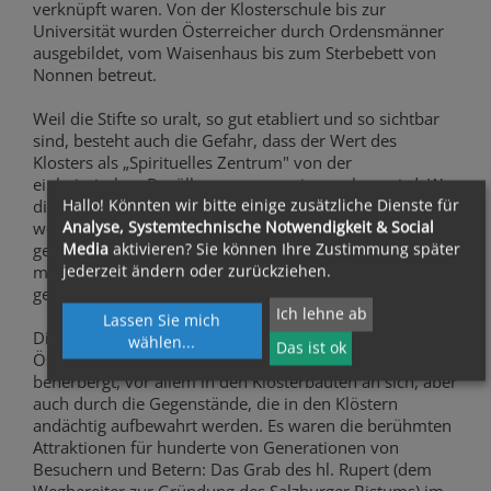
verknüpft waren. Von der Klosterschule bis zur
Universität wurden Österreicher durch Ordensmänner
ausgebildet, vom Waisenhaus bis zum Sterbebett von
Nonnen betreut.
Weil die Stifte so uralt, so gut etabliert und so sichtbar
sind, besteht auch die Gefahr, dass der Wert des
Klosters als „Spirituelles Zentrum" von der
einheimischen Bevölkerung zu wenig gesehen wird. Wer
Hallo! Könnten wir bitte einige zusätzliche Dienste für
die Kirchenlage in anderen Ländern kennt, wo es nur
Analyse, Systemtechnische Notwendigkeit & Social
wenige Klöster gibt und sie als spirituelle Sensation
Media
aktivieren? Sie können Ihre Zustimmung später
gelten, der weiß: die österreichischen Stifte sind für
jederzeit ändern oder zurückziehen.
manche Bewohner dieses Landes zu selbstverständlich
geworden.
Ich lehne ab
Lassen Sie mich
Die Stifte sind lebendige Geschichte, redende Steine.
wählen
...
Das ist ok
Österreichs kulturelle Identität ist in den Klöstern
beherbergt, vor allem in den Klosterbauten an sich, aber
auch durch die Gegenstände, die in den Klöstern
andächtig aufbewahrt werden. Es waren die berühmten
Attraktionen für hunderte von Generationen von
Besuchern und Betern: Das Grab des hl. Rupert (dem
Wegbereiter zur Gründung des Salzburger Bistums) im