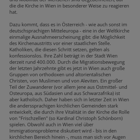
die die Kirche in Wien in besonderer Weise zu reagieren
hat.
Dazu kommt, dass es in Österreich - wie auch sonst im
deutschsprachigen Mitteleuropa - eine in der Weltkirche
einmalige Ausnahmeerscheinung gibt: die Möglichkeit
des Kirchenaustritts vor einer staatlichen Stelle.
Katholiken, die diesen Schritt setzen, gelten als
konfessionslos. Ihre Zahl beträgt in der Stadt Wien
derzeit rund 400.000. Durch die Migrationsbewegung
der letzten Jahrzehnte gibt es jetzt in Wien auch große
Gruppen von orthodoxen und altorientalischen
Christen, von Muslimen und von Aleviten. Ein großer
Teil der Zuwanderer (vor allem jene aus Ostmittel- und
Osteuropa, aus Südasien und aus Schwarzafrika) ist
aber katholisch. Daher haben sich in letzter Zeit in Wien
die anderssprachigen kirchlichen Gemeinden stark
entwickelt, die durch ihre Vitalität in der Kirche die Rolle
von "Frischzellen" (so Kardinal Christoph Schönborn)
spielen. Obwohl auch in Wien viel über
Immigrationsprobleme diskutiert wird - bis in den
kirchlichen Bereich hinein -, muss man sich vor Augen