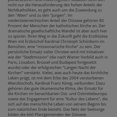
nicht nur die Herausforderung des hohen Anteils der
Nichtkatholiken, es geht auch um die Zuwendung zu
den "Alten" und zu den "Jungen". Im
niederösterreichischen Anteil der Diözese gehören 80
Prozent der Menschen der katholischen Kirche an. Der
dramatische gesellschaftliche Wandel ist aber auch hier
zu spüren. Ihren Weg in die Zukunft geht die Erzdiözese
Wien mit Erzbischof Kardinal Christoph Schönborn im
Bemühen, eine "missionarische Kirche" zu sein. Der
persönliche Einsatz vieler Christen wird mit Initiativen
wie der "Stadtmission" (die nach Wiener Vorbild auch in
Paris, Lissabon, Brüssel und Budapest fortgesetzt
wurde) oder der erfolgreichen "Langen Nacht der
Kirchen" verstärkt. Vieles, was auch heute das kirchliche
Leben prägt, ist mit dem Erbe des 2004 verstorbenen
Alterzbischofs, Kardinal Franz König, verbunden: Dazu
gehören das gute ökumenische Klima, der Einsatz für
die Kirchen im benachbarten Ost- und Ostmitteleuropa
sowie das Engagement für eine "Kultur des Lebens", die
sich auf das menschliche Leben von seinem Beginn bis
zum natürlichen Ende bezieht. Das Netz der Seelsorge
bilden die 660 Pfarrgemeinden der Diözese.