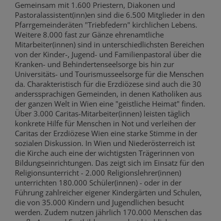
Gemeinsam mit 1.600 Priestern, Diakonen und
Pastoralassistent(inn)en sind die 6.500 Mitglieder in den
Pfarrgemeinderäten "Triebfedern" kirchlichen Lebens.
Weitere 8.000 fast zur Gänze ehrenamtliche
Mitarbeiter(innen) sind in unterschiedlichsten Bereichen
von der Kinder-, Jugend- und Familienpastoral über die
Kranken- und Behindertenseelsorge bis hin zur
Universitäts- und Tourismusseelsorge für die Menschen
da. Charakteristisch für die Erzdiözese sind auch die 30
anderssprachigen Gemeinden, in denen Katholiken aus
der ganzen Welt in Wien eine "geistliche Heimat" finden.
Über 3.000 Caritas-Mitarbeiter(innen) leisten täglich
konkrete Hilfe für Menschen in Not und verleihen der
Caritas der Erzdiözese Wien eine starke Stimme in der
sozialen Diskussion. In Wien und Niederösterreich ist
die Kirche auch eine der wichtigsten Trägerinnen von
Bildungseinrichtungen. Das zeigt sich im Einsatz für den
Religionsunterricht - 2.000 Religionslehrer(innen)
unterrichten 180.000 Schüler(innen) - oder in der
Führung zahlreicher eigener Kindergärten und Schulen,
die von 35.000 Kindern und Jugendlichen besucht
werden. Zudem nutzen jährlich 170.000 Menschen das