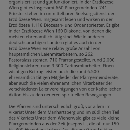
organisiert ist und gut funktioniert. In der Erzdiözese
Wien gibt es insgesamt 660 Pfarrgemeinden. 741
Priester stehen im unmittelbaren Seelsorgsdienst der
Erzdiözese Wien. Insgesamt leben und wirken in der
Erzdiözese 1.118 Diözesan- und Ordenspriester. Es gibt
in der Erzdiözese Wien 160 Diakone, von denen die
meisten ehrenamtlich tätig sind. Wie in anderen
deutschsprachigen Ländern gibt es auch in der
Erzdiözese Wien eine relativ große Anzahl von
hauptamtlichen Laienmitarbeitern, so 262
Pastoralassistenten, 710 Pfarrangestellte, rund 2.000
Religionslehrer, rund 3.300 Caritasmitarbeiter. Einen
wichtigen Beitrag leisten auch die rund 6.500
ehrenamtlich tätigen Mitglieder der Pfarrgemeinderäte,
aber auch die vielen ehrenamtlichen Mitarbeiter der
verschiedenen Laienvereinigungen von der Katholischen
Aktion bis zu den neueren spirituellen Bewegungen.
Die Pfarren sind unterschiedlich groß; vor allem im
Vikariat Unter dem Manhartsberg und im südlichen Teil
des Vikariats Unter dem Wienerwald gibt es viele kleine
Pfarrgemeinden aus der Zeit Josephs II., die oft nur 150
bis 300 Einwohner haben. Aus diesem Grund gibt es