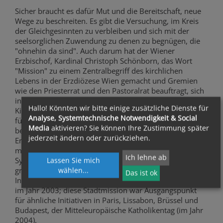
Sicher braucht es dafür Mut und die Bereitschaft, neue
Wege zu beschreiten. Es gibt die Versuchung, im Kreis
der Gleichgesinnten zu verbleiben und sich mit der
seelsorglichen Zuwendung zu denen zu begnügen, die
"ohnehin da sind". Auch darum hat der Wiener
Erzbischof, Kardinal Christoph Schönborn, das Wort
"Mission" zu einem Zentralbegriff des kirchlichen
Lebens in der Erzdiözese Wien gemacht und Gremien
wie den Priesterrat und den Pastoralrat beauftragt, sich
intensiv für dieses Anliegen einzusetzen. Denn eine
Hallo! Könnten wir bitte einige zusätzliche Dienste für
Kirche, die nicht missionarisch ist, die nicht Menschen
Analyse, Systemtechnische Notwendigkeit & Social
für Jesus Christus, für das Evangelium, gewinnen und
Media
aktivieren? Sie können Ihre Zustimmung später
begeistern will, verrät ihre Grundaufgabe. In der
jederzeit ändern oder zurückziehen.
Erzdiözese Wien sind in den letzten Jahren viele
missionarische Initiativen vorangetrieben worden: das
Ich lehne ab
Symposion Großstadtseelsorge (im Jahr 2002), die
Lassen Sie mich
große Stadtmission mit dem angeschlossenen
wählen
...
Das ist ok
Internationalen Kongress für eine neue Evangelisierung
im Jahr 2003; diese Stadtmission war Ausgangspunkt
für ähnliche Initiativen in Paris, Lissabon, Brüssel und
Budapest, der Mitteleuropäische Katholikentag (im Jahr
2004).