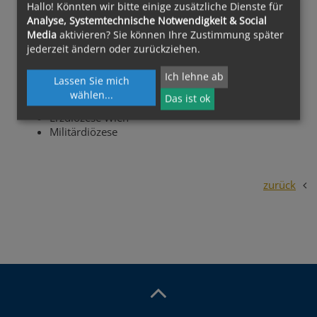
Diözese Eisenstadt
Hallo! Könnten wir bitte einige zusätzliche Dienste für
Diözese Feldkirch
Analyse, Systemtechnische Notwendigkeit & Social
Diözese Graz-Seckau
Media
aktivieren? Sie können Ihre Zustimmung später
Diözese Gurk-Klagenfurt
jederzeit ändern oder zurückziehen.
Diözese Innsbruck
Diözese Linz
Ich lehne ab
Lassen Sie mich
Diözese St. Pölten
wählen
...
Das ist ok
Erzdiözese Salzburg
Erzdiözese Wien
Militärdiözese
zurück