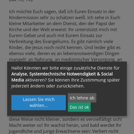
Ich möchte Euch sagen, daß ich Euren Einsatz in der
Kindermission sehr zu schätzen weiß. Ich sehe in Euch
kleine Mitarbeiter an dem Dienst, den der Papst der
Kirche und der Welt erweist: Ihr unterstützt mich mit
Eurem Gebet und auch mit Eurem Einsatz zur
Verbreitung des Evangeliums. Es gibt nämlich viele
Kinder, die Jesus noch nicht kennen. Und leider gibt es
ebenso viele, denen es an lebensnotwendigen Dingen
mangelt: an Nahrung, an medizinischer Versorgung, an
Unterricht; viele können nicht im Frieden und in
Hallo! Könnten wir bitte einige zusätzliche Dienste für
Unbeschwertheit leben. Die Kirche schenkt ihnen ihre
Analyse, Systemtechnische Notwendigkeit & Social
besondere Zuwendung, vornehmlich durch die
Media
aktivieren? Sie können Ihre Zustimmung später
Missionare. Und auch Ihr fühlt Euch dazu aufgerufen,
jederzeit ändern oder zurückziehen.
Euren Beitrag zu leisten, sei es einzeln oder in Gruppen.
Die Freundschaft mit Jesus ist ein so schönes Geschenk;
Ich lehne ab
Lassen Sie mich
man kann es nicht für sich allein behalten! Wer diese
wählen
...
Gabe empfängt, hat das Bedürfnis, sie anderen
Das ist ok
weiterzugeben. Und das geteilte Geschenk wird auf
diese Weise nicht kleiner, sondern es vervielfältigt sich!
Macht weiter so! Ihr wachst heran, und bald werdet Ihr
Jugendliche und junge Erwachsene sein: Verliert nicht