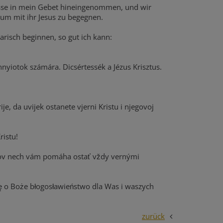
Messe in mein Gebet hineingenommen, und wir
, um mit ihr Jesus zu begegnen.
arisch beginnen, so gut ich kann:
yiotok számára. Dicsértessék a Jézus Krisztus.
, da uvijek ostanete vjerni Kristu i njegovoj
ristu!
ov nech vám pomáha ostať vždy vernými
ę o Boże błogosławieństwo dla Was i waszych
zurück