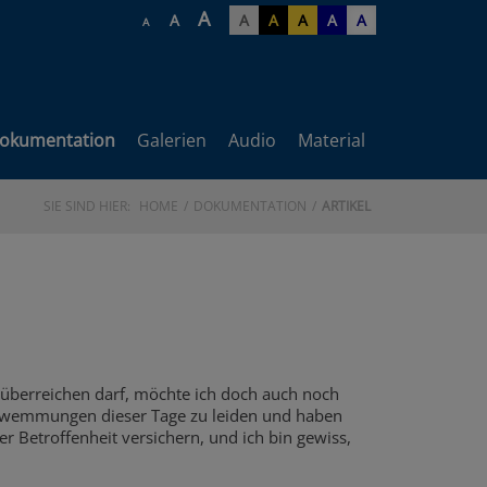
A
A
A
A
A
A
A
A
okumentation
Galerien
Audio
Material
SIE SIND HIER:
HOME
DOKUMENTATION
ARTIKEL
 überreichen darf, möchte ich doch auch noch
chwemmungen dieser Tage zu leiden und haben
Betroffenheit versichern, und ich bin gewiss,