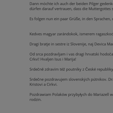
Dann möchte ich auch der beiden Pilger gedenke
dürfen darauf vertrauen, dass die Muttergottes s
Es folgen nun ein paar Grüße, in den Sprachen, d
Kedves magyar zarándokok, ismerem ragaszkodás
Dragi bratje in sestre iz Slovenije, naj Devica M
Od srca pozdravljam i vas dragi hrvatski hodočas
Crkvi! Hvaljen Isus i Marija!
Srdečně zdravím též poutníky z České republiky
Srdečne pozdravujem slovenských pútnikov. Dra
Kristovi a Cirkvi.
Pozdrawiam Polaków przybyłych do Mariazell w 
rodzin.