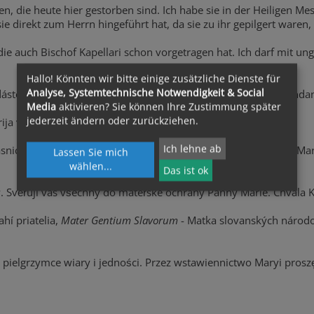
n, die heute hier gestorben sind. Ich habe sie in der Heiligen 
ie direkt zum Herrn hingeführt hat, da sie zu ihr gepilgert waren
ie auch Bischof Kapellari schon vorgetragen hat. Ich darf mit ung
Hallo! Könnten wir bitte einige zusätzliche Dienste für
Analyse, Systemtechnische Notwendigkeit & Social
tokat a Mariazelli Szűzanyához. Kérem az Ő pártfogását Mindann
Media
aktivieren? Sie können Ihre Zustimmung später
jederzeit ändern oder zurückziehen.
arija vedno varuje vaše družine in vaš narod. Hvaljen Jezus!
Ich lehne ab
nici! Neka vas prati moćni zagovor i pomoć Blažene Djevice Marije
Lassen Sie mich
wählen
...
Das ist ok
. Svěřuji vás všechny do mateřské ochrany Panny Marie. Chvála K
hí priatelia,
Mater Gentium Slavorum
- Matka slovanských národ
pielgrzymce wiary i jedności. Przez wstawiennictwo Maryi prosz