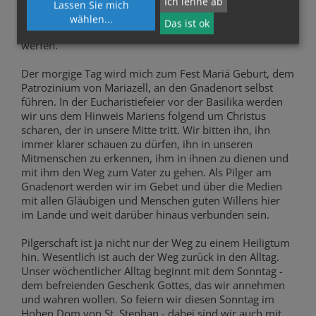
Ich lehne ab
den politischen Repräsentanten dieses Landes und
Lassen Sie mich
Vertretern der internationalen Organisationen heute
wählen
...
Das ist ok
noch einen Blick auf unsere Gegenwart und Zukunft
werfen.
Der morgige Tag wird mich zum Fest Mariä Geburt, dem
Patrozinium von Mariazell, an den Gnadenort selbst
führen. In der Eucharistiefeier vor der Basilika werden
wir uns dem Hinweis Mariens folgend um Christus
scharen, der in unsere Mitte tritt. Wir bitten ihn, ihn
immer klarer schauen zu dürfen, ihn in unseren
Mitmenschen zu erkennen, ihm in ihnen zu dienen und
mit ihm den Weg zum Vater zu gehen. Als Pilger am
Gnadenort werden wir im Gebet und über die Medien
mit allen Gläubigen und Menschen guten Willens hier
im Lande und weit darüber hinaus verbunden sein.
Pilgerschaft ist ja nicht nur der Weg zu einem Heiligtum
hin. Wesentlich ist auch der Weg zurück in den Alltag.
Unser wöchentlicher Alltag beginnt mit dem Sonntag -
dem befreienden Geschenk Gottes, das wir annehmen
und wahren wollen. So feiern wir diesen Sonntag im
Hohen Dom von St. Stephan - dabei sind wir auch mit