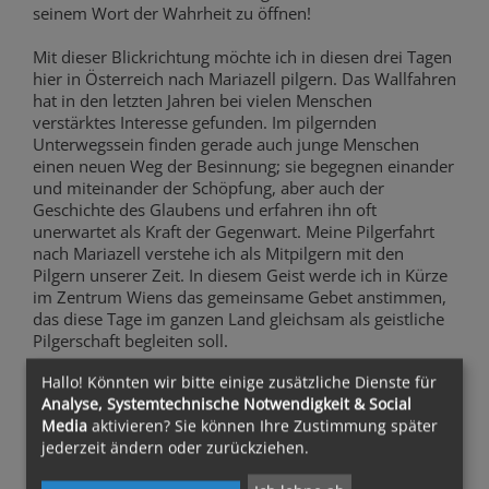
seinem Wort der Wahrheit zu öffnen!
Mit dieser Blickrichtung möchte ich in diesen drei Tagen
hier in Österreich nach Mariazell pilgern. Das Wallfahren
hat in den letzten Jahren bei vielen Menschen
verstärktes Interesse gefunden. Im pilgernden
Unterwegssein finden gerade auch junge Menschen
einen neuen Weg der Besinnung; sie begegnen einander
und miteinander der Schöpfung, aber auch der
Geschichte des Glaubens und erfahren ihn oft
unerwartet als Kraft der Gegenwart. Meine Pilgerfahrt
nach Mariazell verstehe ich als Mitpilgern mit den
Pilgern unserer Zeit. In diesem Geist werde ich in Kürze
im Zentrum Wiens das gemeinsame Gebet anstimmen,
das diese Tage im ganzen Land gleichsam als geistliche
Pilgerschaft begleiten soll.
Hallo! Könnten wir bitte einige zusätzliche Dienste für
Mariazell steht nicht nur für eine 850-jährige
Analyse, Systemtechnische Notwendigkeit & Social
Geschichte, sondern zeigt aus der Erfahrung der
Media
aktivieren? Sie können Ihre Zustimmung später
Geschichte - und vor allem durch den mütterlichen
jederzeit ändern oder zurückziehen.
Hinweis der Gnadenstatue auf Christus - auch den Weg
in die Zukunft. Aus dieser Perspektive möchte ich mit