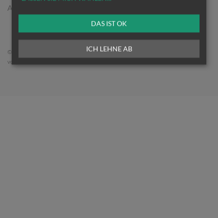
A-1010 Wien
DAS IST OK
ICH LEHNE AB
©2026 Medienreferat der Österreichischen Bischofskonferenz. Alle Rechte
vorbehalten.